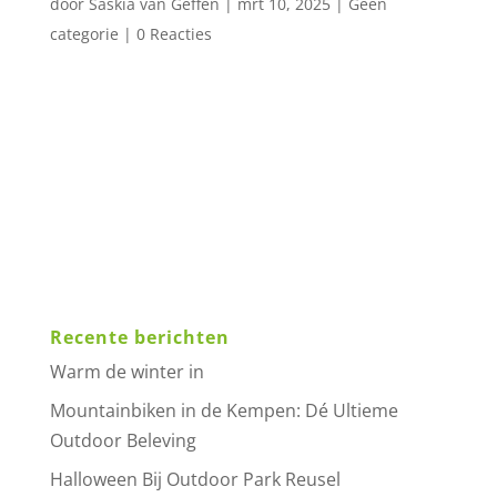
door
Saskia van Geffen
|
mrt 10, 2025
|
Geen
categorie
|
0 Reacties
De Brabantse Kempen staan bekend om hun
prachtige natuur, uitgestrekte bossen en
avontuurlijke zandpaden. Wat is een betere
manier om dit gebied te verkennen dan op een
mountainbike? Bij Outdoor Park Reusel en
FietsVerhuur de Kempen kun je een high-end
mountainbike...
Recente berichten
Warm de winter in
Mountainbiken in de Kempen: Dé Ultieme
Outdoor Beleving
Halloween Bij Outdoor Park Reusel