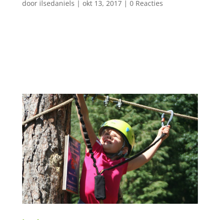
door
ilsedaniels
|
okt 13, 2017
|
0 Reacties
Speleobox Een 3-lagen-hoog doolhof. Kruip
door het meterslange gangenstelsel! Deze
activiteit is ook mogelijk bij u aan huis, bedrijf
of accommodatie. IK WIL...