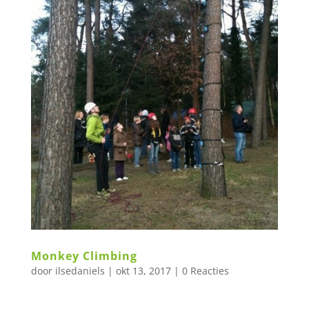
Monkey Climbing
door
ilsedaniels
|
okt 13, 2017
|
0 Reacties
Monkey Climbing Met een zelfgemaakte