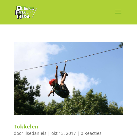
Tokkelen
door
ilsedaniels
|
okt 13, 2017
|
0 Reacties