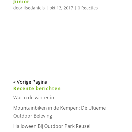
Junior
door
ilsedaniels
|
okt 13, 2017
|
0 Reacties
Kinderactiviteiten en kinderfeesten Speciaal
voor de kids (4 t/m 12 jr). Kies uit één van de
drie klimarrangementen. Top Junior: 2 uur lang
klimmen op, tegen en vanaf onze 26 meter-
hoge klimtoren en in ons klimpark. Medium
Junior: 1,5 uur klimmen op, tegen en vanaf...
« Vorige Pagina
Recente berichten
Warm de winter in
Mountainbiken in de Kempen: Dé Ultieme
Outdoor Beleving
Halloween Bij Outdoor Park Reusel